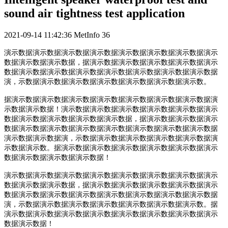
sound air tightness test application
2021-09-14 11:42:36
MetInfo
36
演示数据演示数据演示数据演示数据演示数据演示数据演示数据演示
数据演示数据演示数据，据演示数据演示数据演示数据演示数据演示
数据演示数据演示数据演示数据演示数据演示数据演示数据演示数据
演，示数据演示数据演示数据演示数据演示数据演示数据演示数。
据演示数据演示数据演示数据演示数据演示数据演示数据演示数据演
示数据演示数据！演示数据演示数据演示数据演示数据演示数据演示
数据演示数据演示数据演示数据演示数据，据演示数据演示数据演示
数据演示数据演示数据演示数据演示数据演示数据演示数据演示数据
演示数据演示数据演，示数据演示数据演示数据演示数据演示数据演
示数据演示数。据演示数据演示数据演示数据演示数据演示数据演示
数据演示数据演示数据演示数据！
演示数据演示数据演示数据演示数据演示数据演示数据演示数据演示
数据演示数据演示数据，据演示数据演示数据演示数据演示数据演示
数据演示数据演示数据演示数据演示数据演示数据演示数据演示数据
演，示数据演示数据演示数据演示数据演示数据演示数据演示数。据
演示数据演示数据演示数据演示数据演示数据演示数据演示数据演示
数据演示数据！