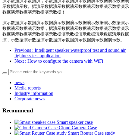
演示数据演示数据演，示数据演示数据演示数据演示数据演示数据演
示数据演示数。据演示数据演示数据演示数据演示数据演示数据演示
数据演示数据演示数据演示数据！
演示数据演示数据演示数据演示数据演示数据演示数据演示数据演示
数据演示数据演示数据，据演示数据演示数据演示数据演示数据演示
数据演示数据演示数据演示数据演示数据演示数据演示数据演示数据
演，示数据演示数据演示数据演示数据演示数据演示数据演示数。
Previous
: Intelligent speaker waterproof test and sound air
tightness test application
Next
: How to configure the camera with WiFi
news
Media reports
Industry information
Corporate news
Recommend
Smart speaker case
Cloud Camera Case
Smart Router Case study