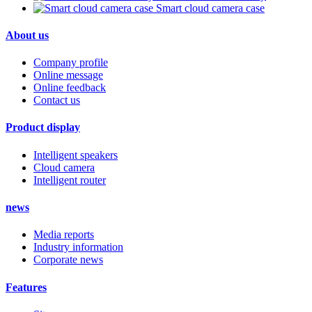
Smart cloud camera case
About us
Company profile
Online message
Online feedback
Contact us
Product display
Intelligent speakers
Cloud camera
Intelligent router
news
Media reports
Industry information
Corporate news
Features