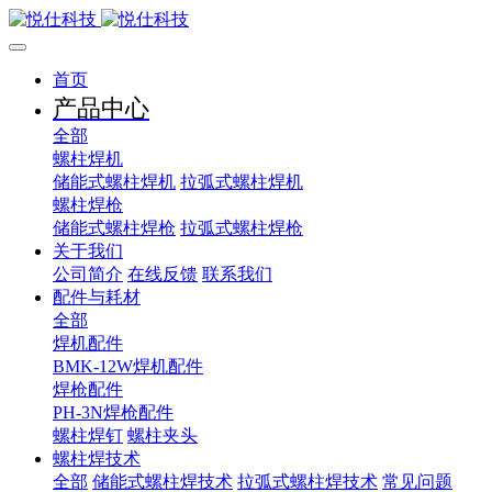
首页
产品中心
全部
螺柱焊机
储能式螺柱焊机
拉弧式螺柱焊机
螺柱焊枪
储能式螺柱焊枪
拉弧式螺柱焊枪
关于我们
公司简介
在线反馈
联系我们
配件与耗材
全部
焊机配件
BMK-12W焊机配件
焊枪配件
PH-3N焊枪配件
螺柱焊钉
螺柱夹头
螺柱焊技术
全部
储能式螺柱焊技术
拉弧式螺柱焊技术
常见问题