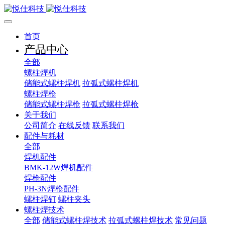
首页
产品中心
全部
螺柱焊机
储能式螺柱焊机
拉弧式螺柱焊机
螺柱焊枪
储能式螺柱焊枪
拉弧式螺柱焊枪
关于我们
公司简介
在线反馈
联系我们
配件与耗材
全部
焊机配件
BMK-12W焊机配件
焊枪配件
PH-3N焊枪配件
螺柱焊钉
螺柱夹头
螺柱焊技术
全部
储能式螺柱焊技术
拉弧式螺柱焊技术
常见问题