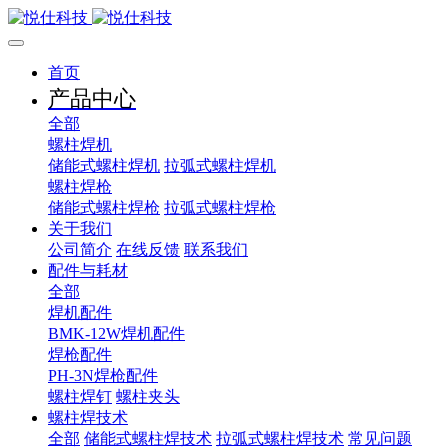
首页
产品中心
全部
螺柱焊机
储能式螺柱焊机
拉弧式螺柱焊机
螺柱焊枪
储能式螺柱焊枪
拉弧式螺柱焊枪
关于我们
公司简介
在线反馈
联系我们
配件与耗材
全部
焊机配件
BMK-12W焊机配件
焊枪配件
PH-3N焊枪配件
螺柱焊钉
螺柱夹头
螺柱焊技术
全部
储能式螺柱焊技术
拉弧式螺柱焊技术
常见问题