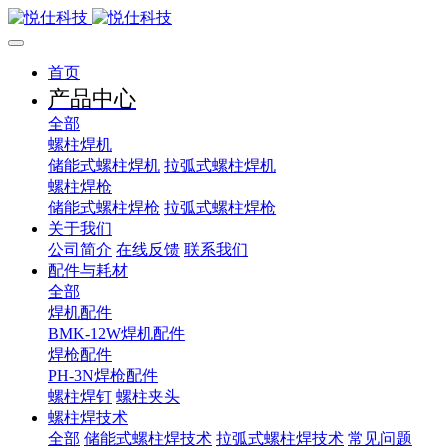
首页
产品中心
全部
螺柱焊机
储能式螺柱焊机
拉弧式螺柱焊机
螺柱焊枪
储能式螺柱焊枪
拉弧式螺柱焊枪
关于我们
公司简介
在线反馈
联系我们
配件与耗材
全部
焊机配件
BMK-12W焊机配件
焊枪配件
PH-3N焊枪配件
螺柱焊钉
螺柱夹头
螺柱焊技术
全部
储能式螺柱焊技术
拉弧式螺柱焊技术
常见问题