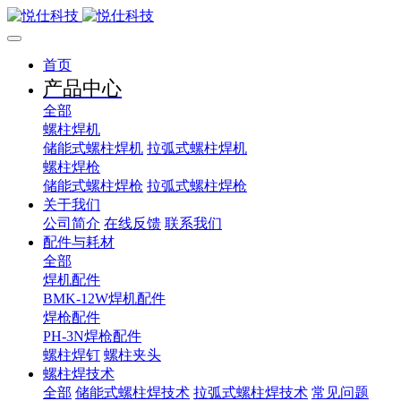
首页
产品中心
全部
螺柱焊机
储能式螺柱焊机
拉弧式螺柱焊机
螺柱焊枪
储能式螺柱焊枪
拉弧式螺柱焊枪
关于我们
公司简介
在线反馈
联系我们
配件与耗材
全部
焊机配件
BMK-12W焊机配件
焊枪配件
PH-3N焊枪配件
螺柱焊钉
螺柱夹头
螺柱焊技术
全部
储能式螺柱焊技术
拉弧式螺柱焊技术
常见问题