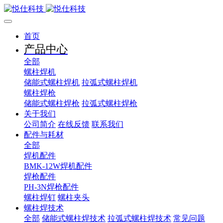
首页
产品中心
全部
螺柱焊机
储能式螺柱焊机
拉弧式螺柱焊机
螺柱焊枪
储能式螺柱焊枪
拉弧式螺柱焊枪
关于我们
公司简介
在线反馈
联系我们
配件与耗材
全部
焊机配件
BMK-12W焊机配件
焊枪配件
PH-3N焊枪配件
螺柱焊钉
螺柱夹头
螺柱焊技术
全部
储能式螺柱焊技术
拉弧式螺柱焊技术
常见问题