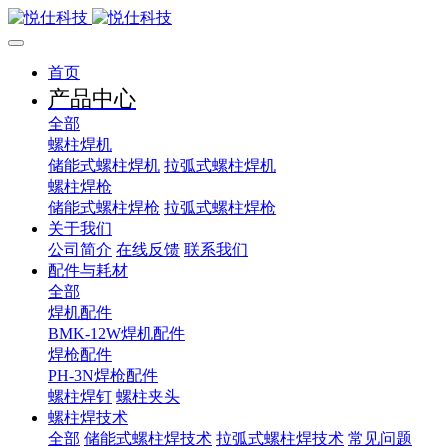
首页
产品中心
全部
螺柱焊机
储能式螺柱焊机
拉弧式螺柱焊机
螺柱焊枪
储能式螺柱焊枪
拉弧式螺柱焊枪
关于我们
公司简介
在线反馈
联系我们
配件与耗材
全部
焊机配件
BMK-12W焊机配件
焊枪配件
PH-3N焊枪配件
螺柱焊钉
螺柱夹头
螺柱焊技术
全部
储能式螺柱焊技术
拉弧式螺柱焊技术
常见问题