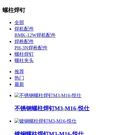
螺柱焊钉
全部
焊机配件
BMK-12W焊机配件
焊枪配件
PH-3N焊枪配件
螺柱焊钉
螺柱夹头
推荐
热门
最新
不锈钢螺柱焊钉M3-M16-悦仕
镀铜螺柱焊钉M3-M16-悦仕