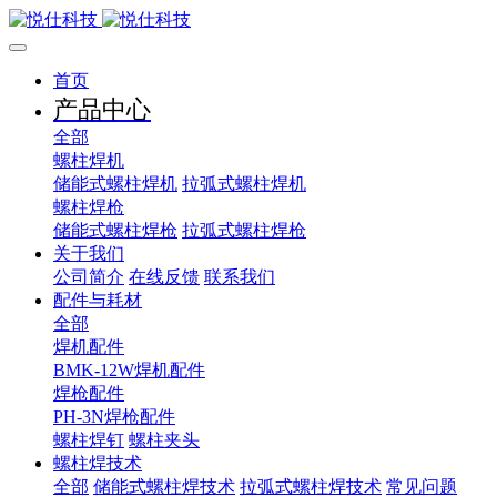
首页
产品中心
全部
螺柱焊机
储能式螺柱焊机
拉弧式螺柱焊机
螺柱焊枪
储能式螺柱焊枪
拉弧式螺柱焊枪
关于我们
公司简介
在线反馈
联系我们
配件与耗材
全部
焊机配件
BMK-12W焊机配件
焊枪配件
PH-3N焊枪配件
螺柱焊钉
螺柱夹头
螺柱焊技术
全部
储能式螺柱焊技术
拉弧式螺柱焊技术
常见问题