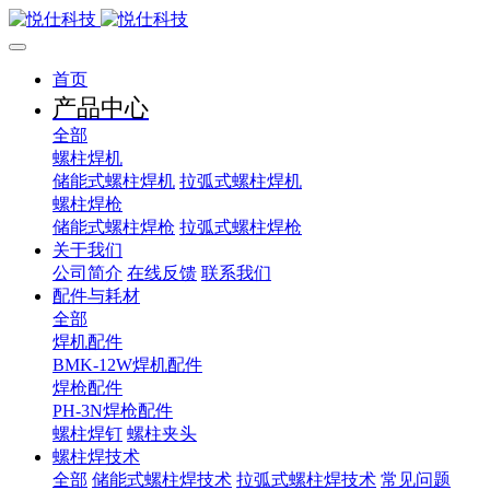
首页
产品中心
全部
螺柱焊机
储能式螺柱焊机
拉弧式螺柱焊机
螺柱焊枪
储能式螺柱焊枪
拉弧式螺柱焊枪
关于我们
公司简介
在线反馈
联系我们
配件与耗材
全部
焊机配件
BMK-12W焊机配件
焊枪配件
PH-3N焊枪配件
螺柱焊钉
螺柱夹头
螺柱焊技术
全部
储能式螺柱焊技术
拉弧式螺柱焊技术
常见问题