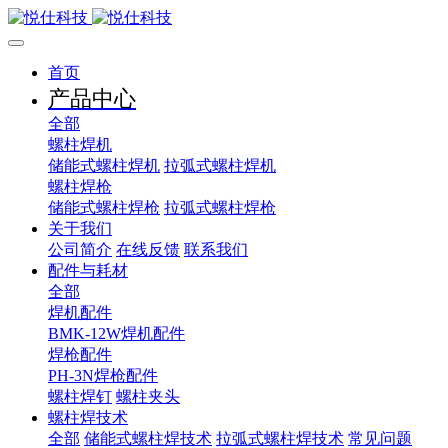
首页
产品中心
全部
螺柱焊机
储能式螺柱焊机
拉弧式螺柱焊机
螺柱焊枪
储能式螺柱焊枪
拉弧式螺柱焊枪
关于我们
公司简介
在线反馈
联系我们
配件与耗材
全部
焊机配件
BMK-12W焊机配件
焊枪配件
PH-3N焊枪配件
螺柱焊钉
螺柱夹头
螺柱焊技术
全部
储能式螺柱焊技术
拉弧式螺柱焊技术
常见问题